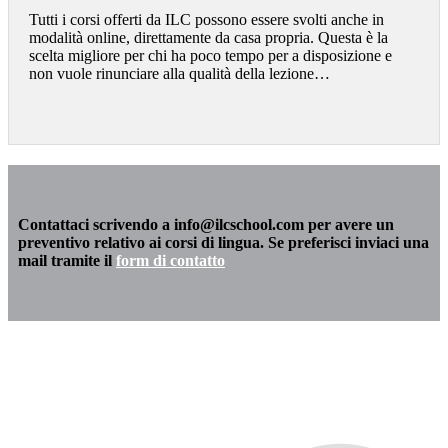
Tutti i corsi offerti da ILC possono essere svolti anche in
modalità online, direttamente da casa propria. Questa è la
scelta migliore per chi ha poco tempo per a disposizione e
non vuole rinunciare alla qualità della lezione…
Contattaci scrivendo a info@ilcschool.com per avere un
preventivo relativo ai corsi di lingua. Se preferisci inviaci una
mail tramite il
form di contatto