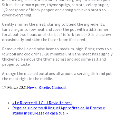
Stir in the tomato puree, thyme sprigs, carrots, celery, sugar,
1/2 teaspoon of black pepper, and enough chicken broth to
cover everything.
Gently simmer the meat, stirring to blend the ingredients;
turn the gas to low heat and cover the pot with a lid. Simmer
for about two hours until the beef is fork-tender. Stir the stew
occasionally and skim the fat or foam if desired.
Remove the lid and raise heat to medium-high. Bring stew to a
low boil and cook for 15-20 minutes until the meat has slightly
thickened. Remove the thyme sprigs and add some salt and
pepper to taste.
Arrange the mashed potatoes all around a serving dish and put
the meat right in the middle.
17 Marzo 2021
News
,
Ricette
,
Curiosità
«
Le Ricette di ILC – I Ravioli cinesi
Regalati un corso di lingue! Approfitta della Promo e
studia in sicurezza da casa tua.
»