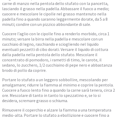
carne di manzo nella pentola dello stufato con la pancetta,
lasciando il grasso nella padella. Abbassare il fuoco a medio;
cuocere e mescolare le cipolle nel grasso mantenuto nella
padella fino a quando saranno leggermente dorate, da 5 a 8
minuti; condire con un pizzico abbondante di sale.
Cuocere l’aglio con le cipolle fino a renderlo morbido, circa 1
minuto; versare la birra nella padella e mescolare con un
cucchiaio di legno, raschiando e sciogliendo nel liquido
eventuali pezzetti di cibo dorati. Versare il liquido di cottura
dalla padella nella pentola dello stufato. Mescolare il
concentrato di pomodoro, i rametti di timo, le carote, il
sedano, lo zucchero, 1/2 cucchiaino di pepe nero e abbastanza
brodo di pollo da coprire.
Portare lo stufato a un leggero sobbollire, mescolando per
amalgamare; ridurre la fiamma al minimo e coprire la pentola.
Cuocere a fuoco lento fino a quando la carne sarà tenera, circa 2
ore. Mescolare di tanto in tanto lo spezzatino e, se lo si
desidera, scremare grasso o schiuma.
Rimuovere il coperchio e alzare la fiamma a una temperatura
medio-alta. Portare lo stufato a ebollizione e cuocere fino a