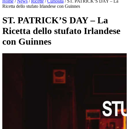
Home
/
News
/
Ricette
/
Curiosità
/
ST. PATRICK’S DAY – La
Ricetta dello stufato Irlandese con Guinnes
ST. PATRICK’S DAY – La
Ricetta dello stufato Irlandese
con Guinnes