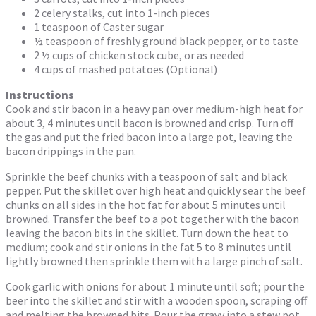
2 celery stalks, cut into 1-inch pieces
1 teaspoon of Caster sugar
½ teaspoon of freshly ground black pepper, or to taste
2 ½ cups of chicken stock cube, or as needed
4 cups of mashed potatoes (Optional)
Instructions
Cook and stir bacon in a heavy pan over medium-high heat for
about 3, 4 minutes until bacon is browned and crisp. Turn off
the gas and put the fried bacon into a large pot, leaving the
bacon drippings in the pan.
Sprinkle the beef chunks with a teaspoon of salt and black
pepper. Put the skillet over high heat and quickly sear the beef
chunks on all sides in the hot fat for about 5 minutes until
browned. Transfer the beef to a pot together with the bacon
leaving the bacon bits in the skillet. Turn down the heat to
medium; cook and stir onions in the fat 5 to 8 minutes until
lightly browned then sprinkle them with a large pinch of salt.
Cook garlic with onions for about 1 minute until soft; pour the
beer into the skillet and stir with a wooden spoon, scraping off
and melting the browned bits. Pour the gravy into a stew pot.