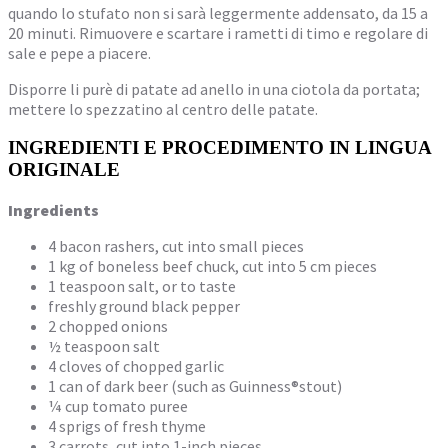
quando lo stufato non si sarà leggermente addensato, da 15 a
20 minuti. Rimuovere e scartare i rametti di timo e regolare di
sale e pepe a piacere.
Disporre li purè di patate ad anello in una ciotola da portata;
mettere lo spezzatino al centro delle patate.
INGREDIENTI E PROCEDIMENTO IN LINGUA
ORIGINALE
Ingredients
4 bacon rashers, cut into small pieces
1 kg of boneless beef chuck, cut into 5 cm pieces
1 teaspoon salt, or to taste
freshly ground black pepper
2 chopped onions
½ teaspoon salt
4 cloves of chopped garlic
1 can of dark beer (such as Guinness®stout)
¼ cup tomato puree
4 sprigs of fresh thyme
3 carrots, cut into 1-inch pieces