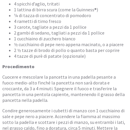
4 spicchi d’aglio, tritati
1 lattina di birra scura (come la Guinness®)
¼ di tazza di concentrato di pomodoro
4 rametti di timo fresco
3 carote, tagliate a pezzi da 1 pollice
2 gambi di sedano, tagliati a pezzi da 1 pollice
1 cucchiaino di zucchero bianco
½ cucchiaino di pepe nero appena macinato, o a piacere
2 ½ tazze di brodo di pollo o quanto basta per coprire
4 tazze di purè di patate (opzionale)
Procedimento
Cuocere e mescolare la pancetta in una padella pesante a
fuoco medio-alto finché la pancetta non sarà dorata e
croccante, da 3 a 4 minuti. Spegnere il fuoco e trasferire la
pancetta in una pentola capiente, mantenendo il grasso della
pancetta nella padella.
Condire generosamente i cubetti di manzo con 1 cucchiaino di
sale e pepe nero a piacere. Accendere la fiamma al massimo
sotto la padella e scottare i pezzi di manzo, su entrambi i lati,
nel grasso caldo, fino a doratura, circa 5 minuti. Mettere la