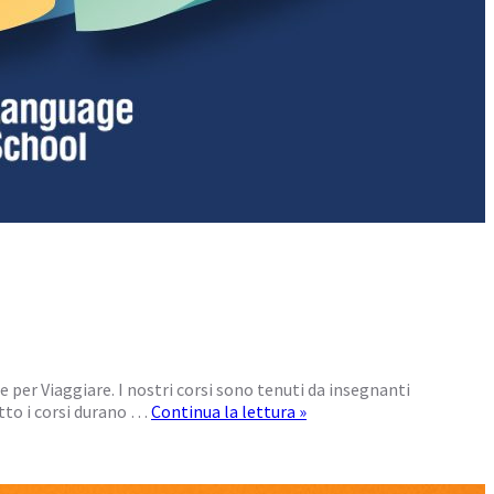
se per Viaggiare. I nostri corsi sono tenuti da insegnanti
tto i corsi durano …
Continua la lettura »